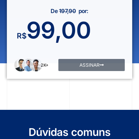
De
197,90
por:
99,00
R$
ASSINAR
2K+
Dúvidas comuns