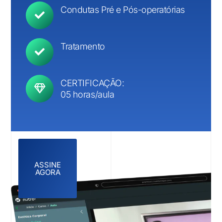
Condutas Pré e Pós-operatórias
Tratamento
CERTIFICAÇÃO:
05 horas/aula
ASSINE
AGORA