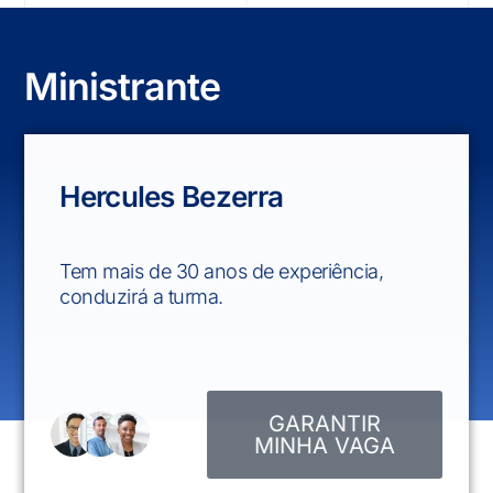
M
i
n
i
s
t
r
a
n
t
e
Hercules Bezerra
Tem mais de 30 anos de experiência,
conduzirá a turma.
GARANTIR
MINHA VAGA