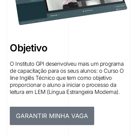
O
b
j
e
t
i
v
o
O
I
n
s
t
i
t
u
t
o
G
P
I
d
e
s
e
n
v
o
l
v
e
u
m
a
i
s
u
m
p
r
o
g
r
a
m
a
d
e
c
a
p
a
c
i
t
a
ç
ã
o
p
a
r
a
o
s
s
e
u
s
a
l
u
n
o
s
:
o
C
u
r
s
o
O
l
i
n
e
I
n
g
l
ê
s
T
é
c
n
i
c
o
q
u
e
t
e
m
c
o
m
o
o
b
j
e
t
i
v
o
p
r
o
p
o
r
c
i
o
n
a
r
o
a
l
u
n
o
a
i
n
i
c
i
a
r
o
p
r
o
c
e
s
s
o
d
a
l
e
i
t
u
r
a
e
m
L
E
M
(
L
í
n
g
u
a
E
s
t
r
a
n
g
e
i
r
a
M
o
d
e
r
n
a
)
.
GARANTIR MINHA VAGA