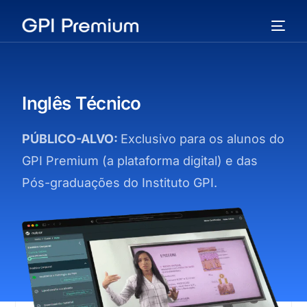
I
n
g
l
ê
s
T
é
c
n
i
c
o
PÚBLICO-ALVO:
Exclusivo para os alunos do
GPI Premium (a plataforma digital) e das
Pós-graduações do Instituto GPI.