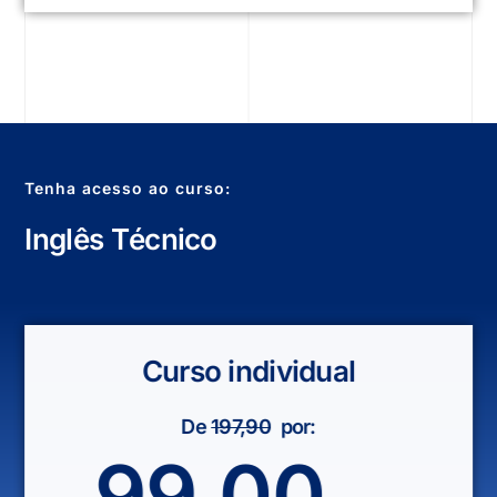
Tenha acesso ao curso:
I
n
g
l
ê
s
T
é
c
n
i
c
o
Curso individual
De
197,90
por:
99,00