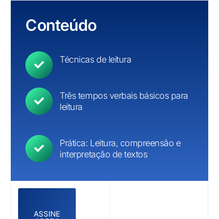
C
o
n
t
e
ú
d
o
Técnicas de leitura
Três tempos verbais básicos para
leitura
Prática: Leitura, compreensão e
interpretação de textos
ASSINE